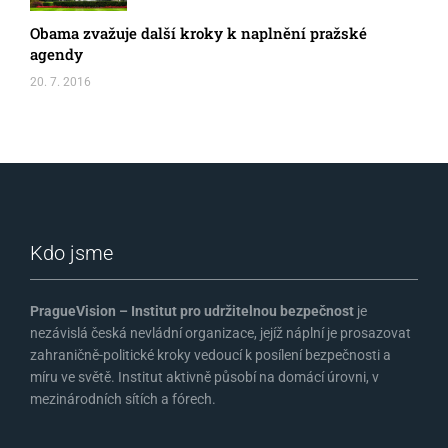
Obama zvažuje další kroky k naplnění pražské
agendy
20. 7. 2016
Kdo jsme
PragueVision – Institut pro udržitelnou bezpečnost
je
nezávislá česká nevládní organizace, jejíž náplní je prosazovat
zahraničně-politické kroky vedoucí k posílení bezpečnosti a
míru ve světě. Institut aktivně působí na domácí úrovni, v
mezinárodních sítích a fórech.