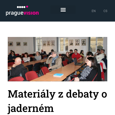
EN
CS
Materiály z debaty o
jaderném