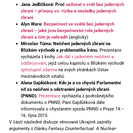
Jana Jedličková: P
roč
usilovat o svět bez jaderných
zbraní – přínosy vs. rizika a následky jaderných
zbraní
Alyn Ware:
Bezpečnost ve světě bez jaderných
zbraní – jaké jsou bezpečnostní role jaderných
zbraní a čím je nahradit
(anglicky)
Miroslav Tůma: Nešíření jaderných zbraní na
Blízkém východě a problematika Íránu.
Prezentace
vycházela z knihy
Jak dál v jaderném nešíření a
odzbrojování
, jejíž celou kapitolu o Blízkém východě
zpřístupnil zdarma
na svých stránkách Ústav
mezinárodních vztahů.
Alena Gajdůšková: Kdo je a co chystá Parlamentní
síť za nešíření a odstranění jaderných zbraní
(PNND).
Prezentace
vycházela z podrobnějšího
dokumentu o PNND. Paní Gajdůšková dále
informovala o chystaném sjezdu PNND v Praze 14.–
16. října 2015.
V části následné diskuze věnované Ukrajině zazněly
argumenty z článku
Fantasy Counterfactual: A Nuclear-