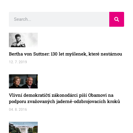
Bertha von Suttner: 130 let myšlenek, které nestárnou
12. 7. 2019
Vlivní demokratičtí zákonodárci píší Obamovi na
podporu zvažovaných jaderně-odzbrojovacích kroků
04. 8. 2016