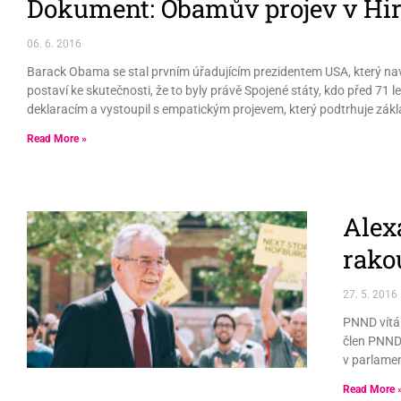
Dokument: Obamův projev v Hi
06. 6. 2016
Barack Obama se stal prvním úřadujícím prezidentem USA, který nav
postaví ke skutečnosti, že to byly právě Spojené státy, kdo před 
deklaracím a vystoupil s empatickým projevem, který podtrhuje základ
Read More »
Alex
rako
27. 5. 2016
PNND vítá 
člen PNND 
v parlamen
Read More 