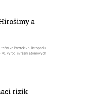
Hirošimy a
eční ve čtvrtek 26. listopadu
 70. výročí svržení atomových
aci rizik