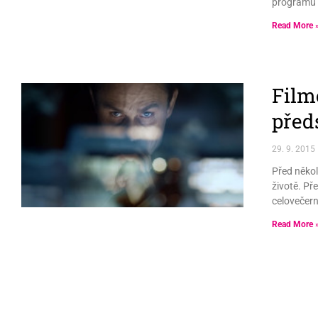
programu u
Read More 
Film
před
29. 9. 2015
Před někol
životě. Př
celovečern
Read More 