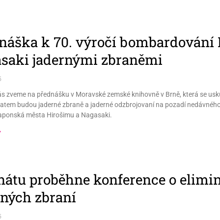
náška k 70. výročí bombardování 
saki jadernými zbraněmi
5
s zveme na přednášku v Moravské zemské knihovně v Brně, která se uskut
atem budou jaderné zbraně a jaderné odzbrojovaní na pozadí nedávného
aponská města Hirošimu a Nagasaki.
»
nátu proběhne konference o elimin
rných zbraní
5