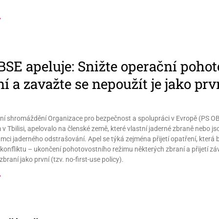
»
BSE apeluje: Snižte operační pohot
í a zavažte se nepoužít je jako prv
í shromáždění Organizace pro bezpečnost a spolupráci v Evropě (PS OBSE
v Tbilisi, apelovalo na členské země, které vlastní jaderné zbraně nebo j
rámci jaderného odstrašování. Apel se týká zejména přijetí opatření, která
konfliktu – ukončení pohotovostního režimu některých zbraní a přijetí záv
braní jako první (tzv. no-first-use policy).
»