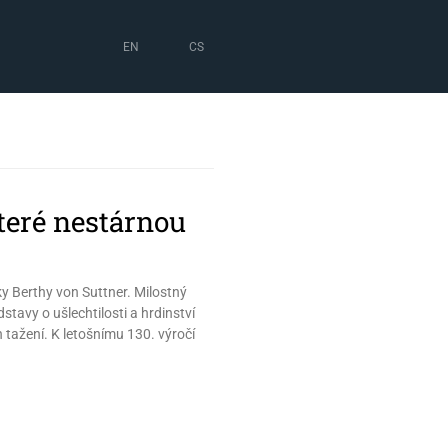
EN
CS
které nestárnou
y Berthy von Suttner. Milostný
tavy o ušlechtilosti a hrdinství
ch tažení. K letošnímu 130. výročí