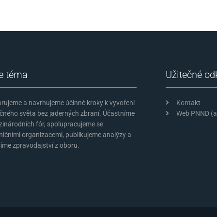
e téma
Užitečné od
rujeme a navrhujeme účinné kroky k vyvoření
Kontakt
čného světa bez jaderných zbraní. Účastníme
Web PNND (an
zinárodních fór, spolupracujeme se
ničními organizacemi, publikujeme analýzy a
íme zpravodajství z oboru.