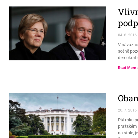
Vliv
podp
04. 8. 2016
V návazno
scéně pozo
demokrati
Read More 
Obam
20. 7. 2016
Půl roku p
pražském p
na stole, 