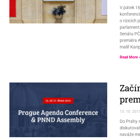
V pátek 16
konferenci
o rizicích
parlamentů
Senátu PČR
premiéra 
malíř Kari
Read More 
Začí
prem
13. 10. 201
Do Prahy s
diskutoval
naváže mez