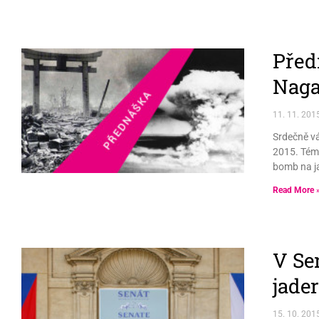
Před
Naga
11. 11. 201
Srdečně vá
2015. Tém
bomb na j
Read More 
V Se
jade
15. 10. 201