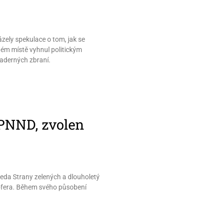
ely spekulace o tom, jak se
ném místě vyhnul politickým
jaderných zbraní.
 PNND, zvolen
eda Strany zelených a dlouholetý
Hofera. Během svého působení