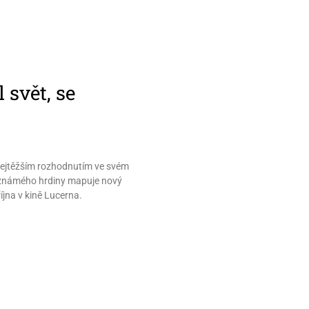
 svět, se
d nejtěžším rozhodnutím ve svém
 neznámého hrdiny mapuje nový
října v kině Lucerna.