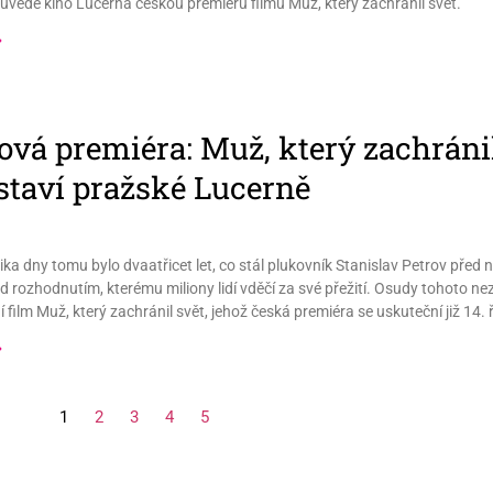
vede kino Lucerna českou premiéru filmu Muž, který zachránil svět.
»
ová premiéra: Muž, který zachránil
staví pražské Lucerně
ika dny tomu bylo dvaatřicet let, co stál plukovník Stanislav Petrov pře
ed rozhodnutím, kterému miliony lidí vděčí za své přežití. Osudy tohoto
í film Muž, který zachránil svět, jehož česká premiéra se uskuteční již 14. 
»
1
2
3
4
5