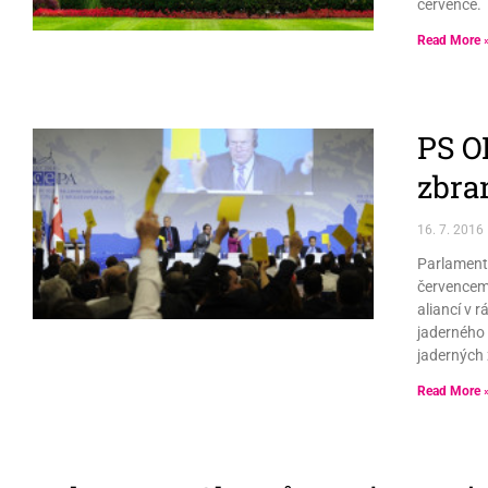
července.
Read More 
PS O
zbran
16. 7. 2016
Parlamentn
červencem 
aliancí v 
jaderného 
jaderných z
Read More 