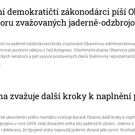
ní demokratičtí zákonodárci píší 
oru zvažovaných jaderně-odzbroj
sti na jaderně-odzbrojovací kroky zvažované Obamovou administrativou
rovat pozitivní odezvu z řad Kongresu. Otevřenými dopisy Obamovy plán
ckých senátorů a pět vysoce postavených členů Sněmovny reprezentant
»
a zvažuje další kroky k naplnění
řed ukončením svého mandátu zvažuje Barack Obama další kroky k naplněn
rojevu v roce 2009, tedy dosažení světa bez jaderných zbraní. Jednou z 
je i deklarace, že Spojené státy nepoužijí jaderné zbraně jako první. Rozh