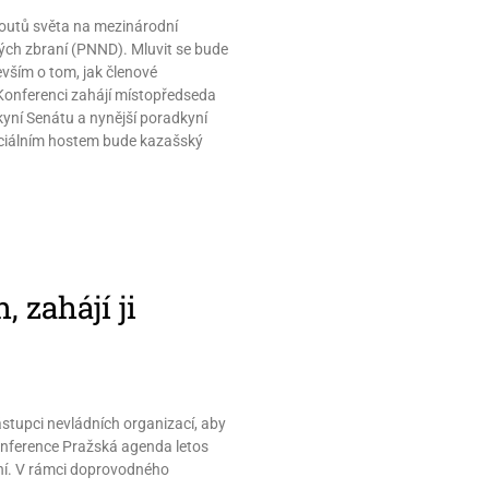
koutů světa na mezinárodní
rných zbraní (PNND). Mluvit se bude
evším o tom, jak členové
 Konferenci zahájí místopředseda
yní Senátu a nynější poradkyní
eciálním hostem bude kazašský
 zahájí ji
zástupci nevládních organizací, aby
konference Pražská agenda letos
aní. V rámci doprovodného