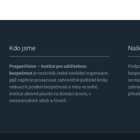
Kdo jsme
Naš
PragueVision – Institut pro udržitelnou
Podpo
bezpečnost
je nezávislá česká nevládní organizace,
bezpe
jejíž náplní je prosazovat zahraničně-politické kroky
se me
vedoucí k posílení bezpečnosti a míru ve světě.
zahra
Institut aktivně působí na domácí úrovni, v
přináš
mezinárodních sítích a fórech.