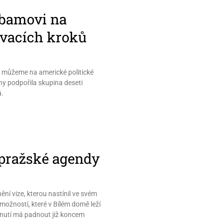
Obamovi na
ovacích kroků
 můžeme na americké politické
y podpořila skupina deseti
ů.
 pražské agendy
í vize, kterou nastínil ve svém
možností, které v Bílém domě leží
odnutí má padnout již koncem