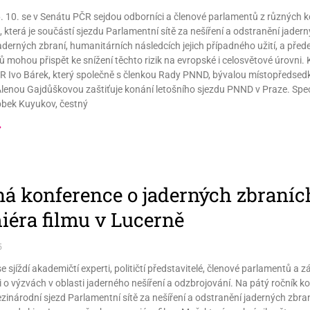
. 10. se v Senátu PČR sejdou odborníci a členové parlamentů z různých 
, která je součástí sjezdu Parlamentní sítě za nešíření a odstranění jade
 jaderných zbraní, humanitárních následcích jejich případného užití, a před
 mohou přispět ke snížení těchto rizik na evropské i celosvětové úrovni.
 Ivo Bárek, který společně s členkou Rady PNND, bývalou místopředsedk
Alenou Gajdůškovou zaštiťuje konání letošního sjezdu PNND v Praze. Sp
pbek Kuyukov, čestný
»
ná konference o jaderných zbraních,
iéra filmu v Lucerně
5
e sjíždí akademičtí experti, političtí představitelé, členové parlamentů a 
i o výzvách v oblasti jaderného nešíření a odzbrojování. Na pátý ročník 
inárodní sjezd Parlamentní sítě za nešíření a odstranění jaderných zbr