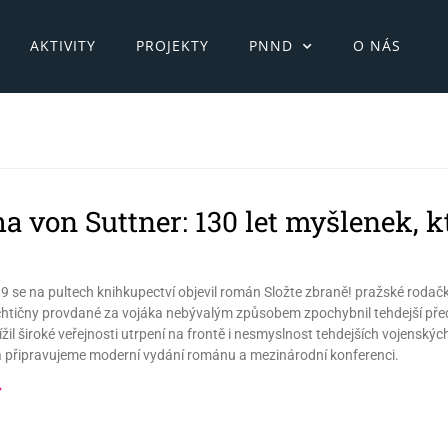
AKTIVITY
PROJEKTY
PNND
O NÁS
ha von Suttner: 130 let myšlenek, 
9 se na pultech knihkupectví objevil román Složte zbraně! pražské rodačk
chtičny provdané za vojáka nebývalým způsobem zpochybnil tehdejší předs
blížil široké veřejnosti utrpení na frontě i nesmyslnost tehdejších vojenský
a připravujeme moderní vydání románu a mezinárodní konferenci.
»