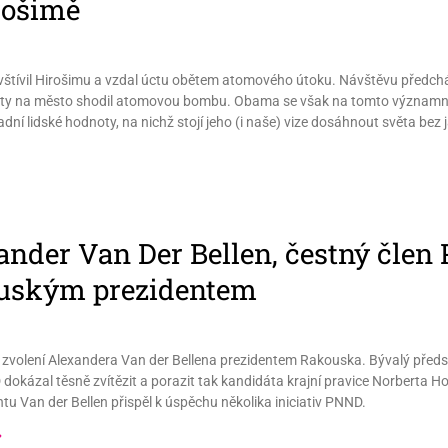
rošimě
štívil Hirošimu a vzdal úctu obětem atomového útoku. Návštěvu předcház
71 lety na město shodil atomovou bombu. Obama se však na tomto význam
ní lidské hodnoty, na nichž stojí jeho (i naše) vize dosáhnout světa bez 
ander Van Der Bellen, čestný člen
uským prezidentem
zvolení Alexandera Van der Bellena prezidentem Rakouska. Bývalý předs
dokázal těsně zvítězit a porazit tak kandidáta krajní pravice Norberta 
tu Van der Bellen přispěl k úspěchu několika iniciativ PNND.
»