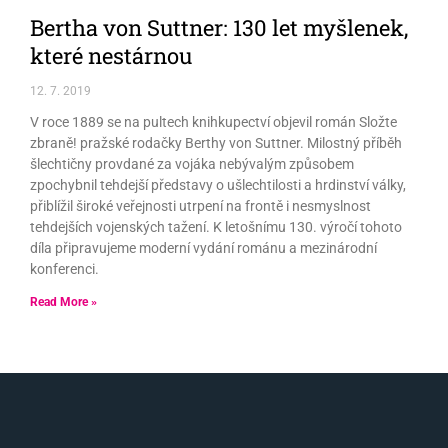
Bertha von Suttner: 130 let myšlenek,
které nestárnou
12. 7. 2019
V roce 1889 se na pultech knihkupectví objevil román Složte
zbraně! pražské rodačky Berthy von Suttner. Milostný příběh
šlechtičny provdané za vojáka nebývalým způsobem
zpochybnil tehdejší představy o ušlechtilosti a hrdinství války,
přiblížil široké veřejnosti utrpení na frontě i nesmyslnost
tehdejších vojenských tažení. K letošnímu 130. výročí tohoto
díla připravujeme moderní vydání románu a mezinárodní
konferenci.
Read More »