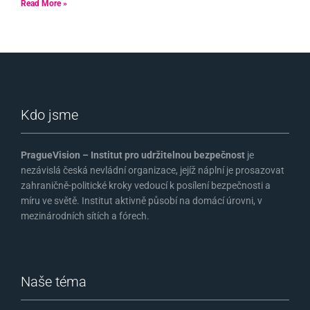
Read More »
Kdo jsme
PragueVision – Institut pro udržitelnou bezpečnost
je
nezávislá česká nevládní organizace, jejíž náplní je prosazovat
zahraničně-politické kroky vedoucí k posílení bezpečnosti a
míru ve světě. Institut aktivně působí na domácí úrovni, v
mezinárodních sítích a fórech.
Naše téma