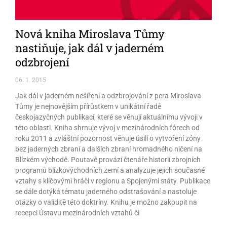
Nová kniha Miroslava Tůmy
nastiňuje, jak dál v jaderném
odzbrojení
06. 1. 2015
Jak dál v jaderném nešíření a odzbrojování z pera Miroslava
Tůmy je nejnovějším přírůstkem v unikátní řadě
českojazyčných publikací, které se věnují aktuálnímu vývoji v
této oblasti. Kniha shrnuje vývoj v mezinárodních fórech od
roku 2011 a zvláštní pozornost věnuje úsilí o vytvoření zóny
bez jaderných zbraní a dalších zbraní hromadného ničení na
Blízkém východě. Poutavě provází čtenáře historií zbrojních
programů blízkovýchodních zemí a analyzuje jejich současné
vztahy s klíčovými hráči v regionu a Spojenými státy. Publikace
se dále dotýká tématu jaderného odstrašování a nastoluje
otázky o validitě této doktríny. Knihu je možno zakoupit na
recepci Ústavu mezinárodních vztahů či