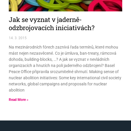
Jak se vyznat v jaderně-
odzbrojovacích iniciativách?
14. 3. 2015
Na mezinárodních fórech zaznívá řada termínů, které mohou
mást nejen nezasvěcené. Co je úmluva, ban-treaty, rámcová
dohoda, building-blocks, …? A jak se vyznat v nevládních
organizacích a hnutích na poli jaderného odzbrojení? Basel
Peace Office připravila srozumitelné shrnutí. Making sense of
nuclear abolition initiatives: Some key international civil society
networks, global campaigns and proposals for nuclear
abolition
Read More »