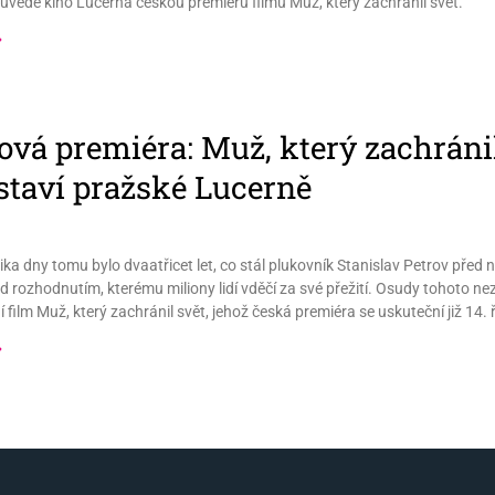
vede kino Lucerna českou premiéru filmu Muž, který zachránil svět.
»
ová premiéra: Muž, který zachránil
staví pražské Lucerně
ika dny tomu bylo dvaatřicet let, co stál plukovník Stanislav Petrov pře
ed rozhodnutím, kterému miliony lidí vděčí za své přežití. Osudy tohoto
í film Muž, který zachránil svět, jehož česká premiéra se uskuteční již 14. 
»