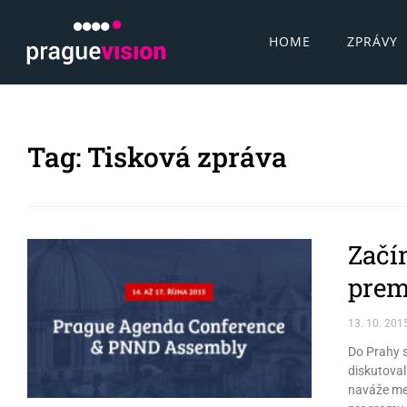
HOME
ZPRÁVY
Tag: Tisková zpráva
Začí
prem
13. 10. 201
Do Prahy s
diskutoval
naváže mez