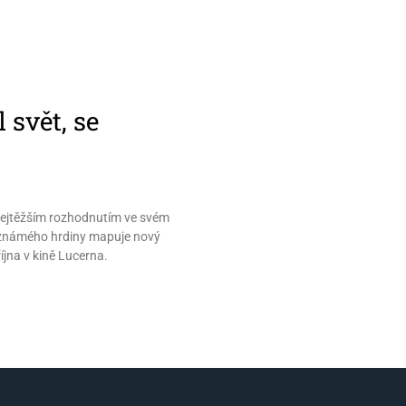
 svět, se
d nejtěžším rozhodnutím ve svém
 neznámého hrdiny mapuje nový
října v kině Lucerna.