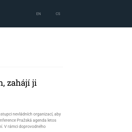
EN
CS
 zahájí ji
zástupci nevládních organizací, aby
konference Pražská agenda letos
aní. V rámci doprovodného