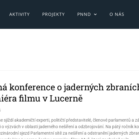
AKTIVITY
PROJEKTY
PNND
O NÁS
ná konference o jaderných zbraních,
iéra filmu v Lucerně
5
e sjíždí akademičtí experti, političtí představitelé, členové parlamentů a 
i o výzvách v oblasti jaderného nešíření a odzbrojování. Na pátý ročník 
inárodní sjezd Parlamentní sítě za nešíření a odstranění jaderných zbr