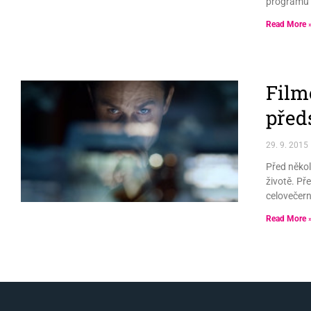
programu u
Read More 
Film
před
29. 9. 2015
Před někol
životě. Př
celovečern
Read More 