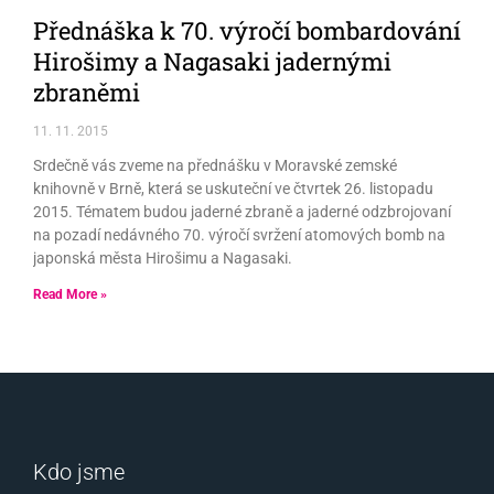
Přednáška k 70. výročí bombardování
Hirošimy a Nagasaki jadernými
zbraněmi
11. 11. 2015
Srdečně vás zveme na přednášku v Moravské zemské
knihovně v Brně, která se uskuteční ve čtvrtek 26. listopadu
2015. Tématem budou jaderné zbraně a jaderné odzbrojovaní
na pozadí nedávného 70. výročí svržení atomových bomb na
japonská města Hirošimu a Nagasaki.
Read More »
Kdo jsme