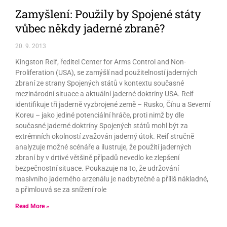
Zamyšlení: Použily by Spojené státy
vůbec někdy jaderné zbraně?
20. 9. 2013
Kingston Reif, ředitel Center for Arms Control and Non-
Proliferation (USA), se zamýšlí nad použitelností jaderných
zbraní ze strany Spojených států v kontextu současné
mezinárodní situace a aktuální jaderné doktríny USA. Reif
identifikuje tři jaderně vyzbrojené země – Rusko, Čínu a Severní
Koreu – jako jediné potenciální hráče, proti nimž by dle
současné jaderné doktríny Spojených států mohl být za
extrémních okolností zvažován jaderný útok. Reif stručně
analyzuje možné scénáře a ilustruje, že použití jaderných
zbraní by v drtivé většině případů nevedlo ke zlepšení
bezpečnostní situace. Poukazuje na to, že udržování
masivního jaderného arzenálu je nadbytečné a příliš nákladné,
a přimlouvá se za snížení role
Read More »