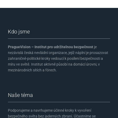
Kdo jsme
PragueVision – Institut pro udržitelnou bezpečnost
je
nezávislá česká nevládní organizace, jejíž náplní je prosazovat
zahraničně-politické kroky vedoucí k posílení bezpečnosti a
míru ve světě. Institut aktivně působí na domácí úrovni, v
mezinárodních sítích a fórech.
Naše téma
Podporujeme a navrhujeme účinné kroky k vyvoření
bezpečného světa bez jaderných zbraní. Účastníme se