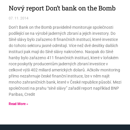
Nový report Don’t bank on the Bomb
07. 11. 2014
Don’t Bank on the Bomb pravidelně monitoruje společnosti
podílející se na výrobě jaderných zbraní a jejich investory. Do
Síně slávy bylo zařazeno 8 finančních institucí, které investice
do tohoto sektoru jasně odmítají. Více než dvě desítky dalších
institucí pak mají do Síně slávy nakročeno. Naopak do Síně
hanby bylo zařazeno 411 finančních institucí, které v loňském
roce poskytly producentům jaderných zbraní investice v
celkové výši 402 miliard amerických dolarů. Ačkoliv monitoring
přímo nezahrnuje české finanční instituce, lze v něm najít
mnoho zahraničních bank, které v České republice působí. Mezi
společnosti na prahu “síně slávy” zařadil report například BNP
Paribas, Credit
Read More »